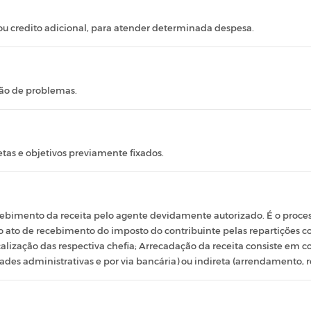
ou credito adicional, para atender determinada despesa.
ão de problemas.
as e objetivos previamente fixados.
cebimento da receita pelo agente devidamente autorizado. É o proces
 É o ato de recebimento do imposto do contribuinte pelas repartições
alização das respectiva chefia; Arrecadação da receita consiste em co
dades administrativas e por via bancária) ou indireta (arrendamento, 