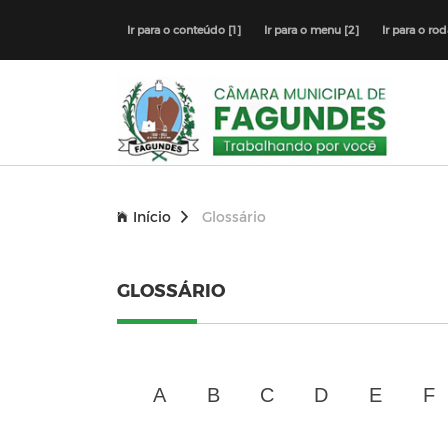
Ir para o conteúdo [1]
Ir para o menu [2]
Ir para o ro
Início
Glossário
GLOSSÁRIO
A
B
C
D
E
F