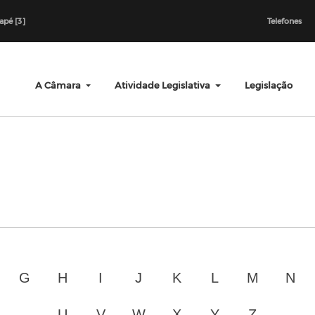
dapé [3]
Telefones
A Câmara
Atividade Legislativa
Legislação
G
H
I
J
K
L
M
N
U
V
W
X
Y
Z