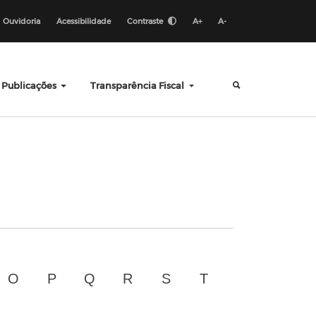
Ouvidoria
Acessibilidade
Contraste
A+
A-
Publicações
Transparência Fiscal
O
P
Q
R
S
T