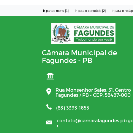
Ir para o menu [1]
Ir para o conteúdo [2]
Ir para o rodap
Câmara Municipal de
Fagundes - PB
Rua Monsenhor Sales, 51, Centro
Fagundes / PB - CEP: 58487-000
(83) 3393-1655
contato@camarafagundes.pb.go
r