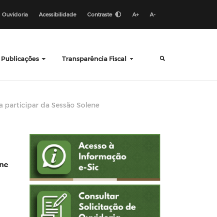
Ouvidoria
Acessibilidade
Contraste
A+
A-
Publicações
Transparência Fiscal
 participar da Sessão Solene
ene