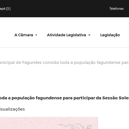
dapé [3]
Telefones
A Câmara
Atividade Legislativa
Legislação
icipal de Fagundes convida toda a população fagundense para
da a população fagundense para participar da Sessão Sol
isualizações