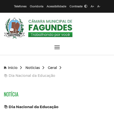
Telefones
Ouvidoria
Acessibilidade
Contraste
A+
A-
Início
Notícias
Geral
📚 Dia Nacional da Educação
NOTÍCIA
📚 Dia Nacional da Educação